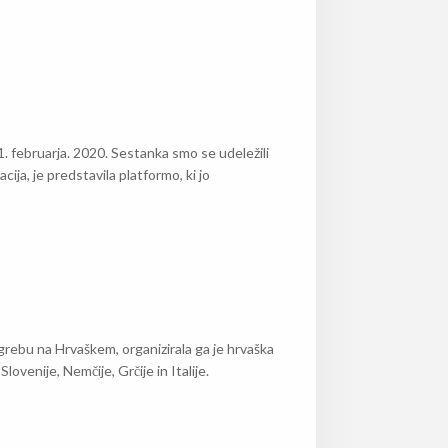
1. februarja. 2020. Sestanka smo se udeležili
cija, je predstavila platformo, ki jo
rebu na Hrvaškem, organizirala ga je hrvaška
ovenije, Nemčije, Grčije in Italije.