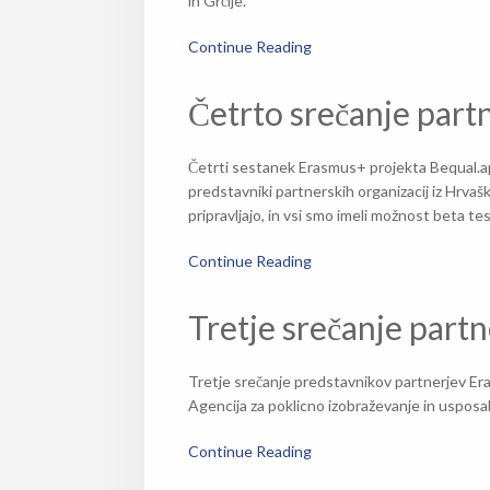
in Grčije.
Continue Reading
Četrto srečanje partne
Četrti sestanek Erasmus+ projekta Bequal.app 
predstavniki partnerskih organizacij iz Hrvaške
pripravljajo, in vsi smo imeli možnost beta te
Continue Reading
Tretje srečanje part
Tretje srečanje predstavnikov partnerjev Era
Agencija za poklicno izobraževanje in usposablj
Continue Reading