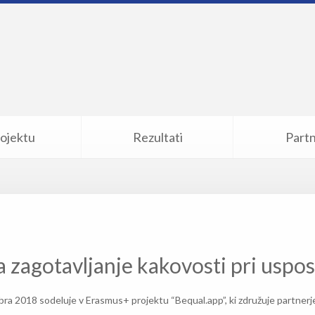
ojektu
Rezultati
Partn
a zagotavljanje kakovosti pri uspo
a 2018 sodeluje v Erasmus+ projektu “Bequal.app”, ki združuje partnerje iz