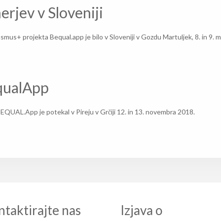
rjev v Sloveniji
mus+ projekta Bequal.app je bilo v Sloveniji v Gozdu Martuljek, 8. in 9. m
qualApp
QUAL.App je potekal v Pireju v Grčiji 12. in 13. novembra 2018.
taktirajte nas
Izjava o