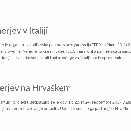
rjev v Italiji
je organizirala italijanska partnerska organizacija EFEBI v Rimu, 20. in 2
, Slovenije, Nemčije, Grčije in Italije. IDEC, naša grška partnerska organiza
stiranja, s katerim smo zbrali tudi predloge za izboljšave in spremembe.
nerjev na Hrvaškem
smus+ projekta Bequal.app se je odvijalo 23. in 24. septembra 2019 v Zag
anje ter izobraževanje odraslih. Udeležili smo se ga partnerji iz Hrvaške, Sl